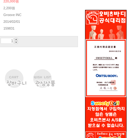
220,000
원
2,200원
Groove INC
2014/02/01
159831