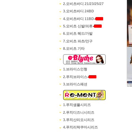
2.오비츠바디 21/23/25/27
3.오비츠바디 24BD
4.오비츠바디 11BD
5.오비츠 신발/의류
6.오비츠 헤드/가발
7.오비츠 파츠/안구
8.오비츠 기타
1.브라이스인형
2.푸치브라이스
3.브라이스패션
1.푸치샘플시리즈
2.푸치디즈니시리즈
3.푸치산리오시리즈
4.푸치리락쿠마시리즈