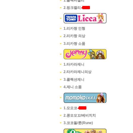
1.콜렉터켈리
2.핑크켈리
1.리카짱 인형
2.리카짱 의상
3.리카짱 소품
1.타카라제니
2.타카라제니의상
3.콜렉션제니
4.제니 소품
1.모모코
2.콩모모꼬/베비치치
3.코코돌/룬(Rune)