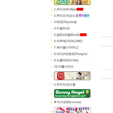
1.푸리프(Pullip)
2.푸리프의상/소품
3.태양(Taeyang)
4.이슬(Isul)
5.달(Dal)/별(Byul)
6.여루매(YEOLUME)
7.제이돌(J-DOLL)
8.아이(AI)/팡쥬(PangJu)
9.도콜라(Docolla)
10.리틀시리즈
2.연지의상/소품
▶마이씬(Myscene)