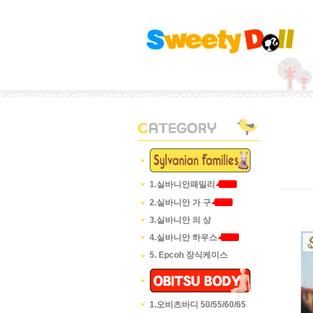
1.실바니안패밀리
2.실바니안 가 구
3.실바니안 의 상
4.실바니안 하우스
5. Epcoh 장식케이스
1.오비츠바디 50/55/60/65