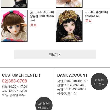
[입고]J-DOLL프띠
J-DOLL뷸겐Burg
샹플랭Petit Cham
enstrasse
plain
(품절)
(품절)
더보기 ▼
CUSTOMER CENTER
BANK ACCOUNT
02)383-0708
비회원
국민 83340104101397
1:1 문의
신한110146897646
평일 10;00 ~ 17:00
농협 3012383070881
점심 12:00 ~ 13:00
예금주: 홍미현
토/일/공휴일 휴무
고객센터
연결하기