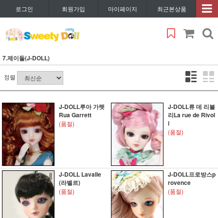
로그인
회원가입
마이페이지
최근본상품
7.제이돌(J-DOLL)
정렬
J-DOLL루아 가렛
J-DOLL류 데 리볼
Rua Garrett
리La rue de Rivol
i
(품절)
(품절)
J-DOLL Lavalle
J-DOLL프로방스p
(라벨르)
rovence
(품절)
(품절)