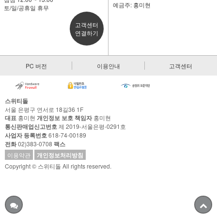
예금주: 홍미현
토/일/공휴일 휴무
고객센터
연결하기
PC 버전
이용안내
고객센터
스위티돌
서울 은평구 연서로 18길36 1F
대표
홍미현
개인정보 보호 책임자
홍미현
통신판매업신고번호
제 2019-서울은평-0291호
사업자 등록번호
618-74-00189
전화
02)383-0708
팩스
이용약관
개인정보처리방침
Copyright © 스위티돌 All rights reserved.