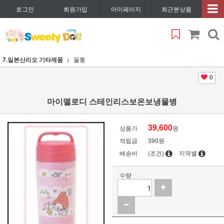
로그인
회원가입
마이페이지
최근본상품
7.일본산리오 기타제품
물통
0
마이멜로디 스테인리스보온보냉물병
39,600
상품가
원
적립금
390원
배송비
(조건)
지역별
수량