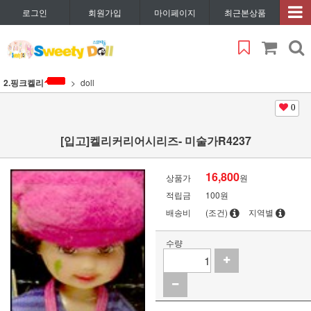
로그인
회원가입
마이페이지
최근본상품
2.핑크켈리
doll
0
[입고]켈리커리어시리즈- 미술가R4237
16,800
상품가
원
적립금
100원
배송비
(조건)
지역별
수량